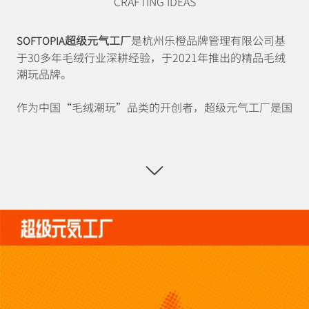
CRAFTING IDEAS
超级元气工厂
是杭州乐橙品牌管理有限公司基
SOFTOPIA
于30多年毛绒行业深耕经验，于2021年推出的精品毛绒
潮玩品牌。
作为中国“毛绒潮玩”品类的开创者，超级元气工厂是国
内首家集人才挖掘培养、IP孵化运营、产品创新研发、产
业升级智造、多元文化传播于一体的毛绒潮玩产业平台。
品牌聚焦于「毛绒+万物」的复合材料创新毛绒潮玩产品
研发，基于社会情绪和市场需求洞察，推出了Viora、
AWANG、阿豆、Cino
等系列IP；凭借差异化的产品形式和
创意玩法，以
“复合材质”、“手作盲盒”等创新形式，
打
造多款颇受市场与行业瞩目的毛绒潮玩爆品，相继推出行业
首款“精品毛绒盲盒”、“PPF精品毛绒手办”等创新品
类，以“更显品质感、更有创新力、更具情绪和社交价
值”的精品毛绒潮玩为消费者带来全新的美好体验。