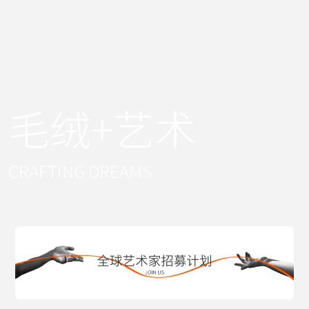
毛绒+艺术
CRAFTING DREAMS
中
兼
具
国
具
有
精
情
向
品
感
往
毛
与
感