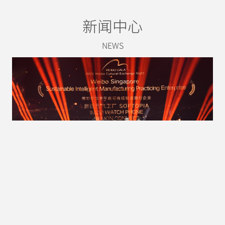
绒
温
的
新闻中心
潮
度
毛
玩
的
绒
NEWS
开
毛
艺
创
绒
术
品
玩
品
牌
具
牌
品
Everything
LIVE
can
YOUR
牌
be
PASSION.
Everything
plush+
can
be
plush+