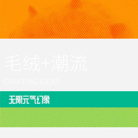
在为消费者带来全新的交互与情感体验的同时，超级元气
工厂凭借深厚的产业基础和行业经验，基于国民顶流“冰
墩墩”、“雪融融”等毛绒爆款打造成果，持续借助品类
创新，激活毛绒和潮玩的核心价值，融合多元文化，突破
行业边界，专注于打造跨圈层多场景的新一代创新潮玩产
品，用毛绒的创造力，为中国毛绒及潮玩市场注入全新活
力和无限可能，成为中国的毛绒潮玩引领品牌。
毛绒+潮流
旗下安康超级工厂拥有全国首条自有知识产权的数字化半
自动流水线，凭借可视化的智能供应链管理体系，在提升
CRAFTING IDEAS
行业技术水平的同时，聚合产业效能，激活产能优势，致
力于毛绒研究、人才培养，行业乃至全球标准制定......全
面助力中国毛绒行业创新与产业升级。
作为行业领先的全球毛绒制造与战略合作商，企业携手安
康政府落地全国首个毛绒潮玩示范园区，并积极响应乡村
振兴战略，解决当地就业问题，改善就业条件和教育水
平，推动毛绒产业集群建设，打造属于中国的毛绒产业新